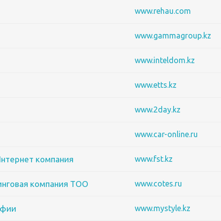
www.rehau.com
www.gammagroup.kz
www.inteldom.kz
www.etts.kz
www.2day.kz
www.car-online.ru
Интернет компания
www.fst.kz
нговая компания ТОО
www.cotes.ru
афии
www.mystyle.kz