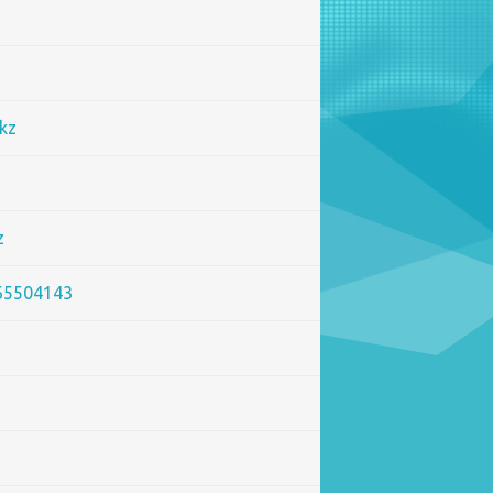
kz
х детей ГУ
z
765504143