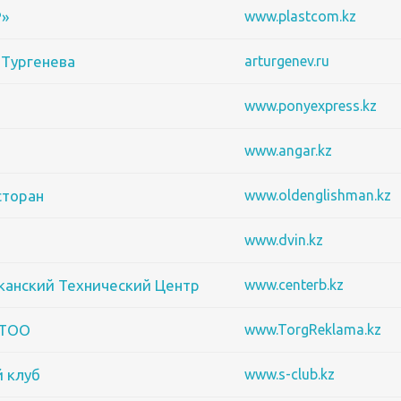
»
www.plastcom.kz
 Тургенева
arturgenev.ru
www.ponyexpress.kz
www.angar.kz
сторан
www.oldenglishman.kz
www.dvin.kz
канский Технический Центр
www.centerb.kz
 ТОО
www.TorgReklama.kz
й клуб
www.s-club.kz