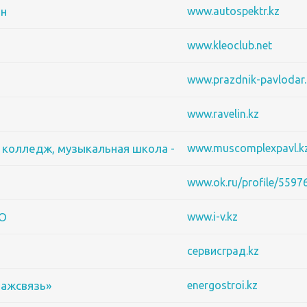
ин
www.autospektr.kz
www.kleoclub.net
www.prazdnik-pavlodar.
www.ravelin.kz
колледж, музыкальная школа - интернат для одаренны
www.muscomplexpavl.k
www.ok.ru/profile/559
ОО
www.i-v.kz
сервисград.kz
ажсвязь»
energostroi.kz