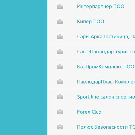
Интерпартнер ТОО
Кипер ТОО
Сары Арка Гостиница, 
Саят-Павлодар туристс
КазПромКомплекс ТОО
ПавлодарПластКомпле
Sport line cалон спорт
Forex Club
Полюс Безопасности Т