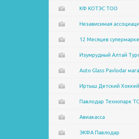
КФ КОТЭС ТОО
Независимая ассоциац
12 Месяцев супермарк
Изумрудный Алтай Ту
Auto Glass Pavlodar маг
Иртыш Детский Хоккей
Павлодар Технопарк Т
Авиакасса
ЭКФА Павлодар