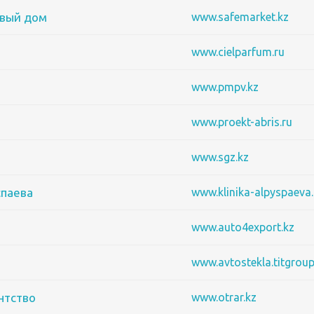
вый дом
www.safemarket.kz
www.cielparfum.ru
www.pmpv.kz
www.proekt-abris.ru
www.sgz.kz
спаева
www.klinika-alpyspaeva.
www.auto4export.kz
www.avtostekla.titgroup
ентство
www.otrar.kz