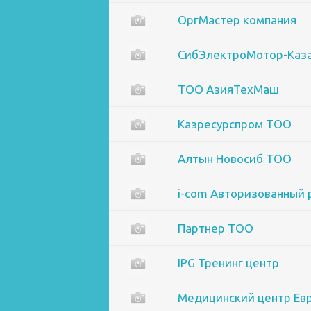
ОргМастер компания
СибЭлектроМотор-Каз
ТОО АзияТехМаш
Казресурспром ТОО
Алтын Новосиб ТОО
i-com Авторизованный 
Партнер ТОО
IPG Тренинг центр
Медицинский центр Ев