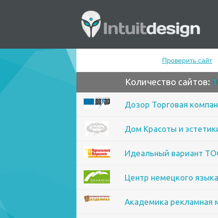
Проверить сайт
Количество сайтов:
1
Дозор Торговая компа
Дом Красоты и эстетик
Идеальный вариант Т
Центр немецкого языка
Академика рекламная 