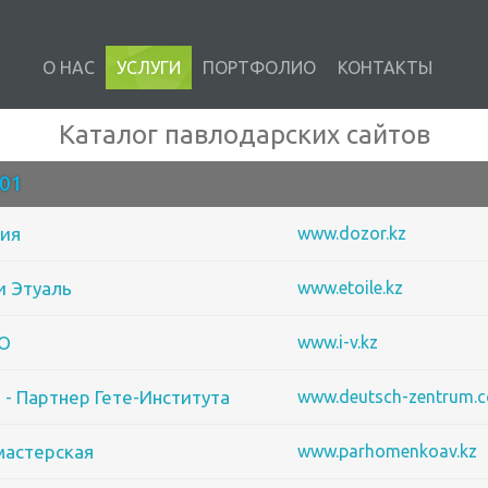
О НАС
УСЛУГИ
ПОРТФОЛИО
КОНТАКТЫ
Каталог павлодарских сайтов
01
ния
www.dozor.kz
и Этуаль
www.etoile.kz
ОО
www.i-v.kz
 - Партнер Гете-Института
www.deutsch-zentrum.
мастерская
www.parhomenkoav.kz