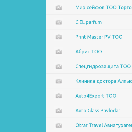
Мир сейфов ТОО Торго
CIEL parfum
Print Master PV ТОО
Абрис ТОО
Спецгидрозащита ТОО
Клиника доктора Алпы
Auto4Export ТОО
Auto Glass Pavlodar
Otrar Travel Авиатураг