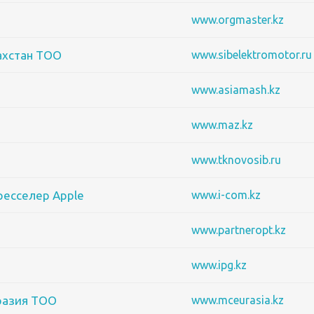
www.orgmaster.kz
ахстан ТОО
www.sibelektromotor.ru
www.asiamash.kz
www.maz.kz
www.tknovosib.ru
ресселер Apple
www.i-com.kz
www.partneropt.kz
www.ipg.kz
разия ТОО
www.mceurasia.kz