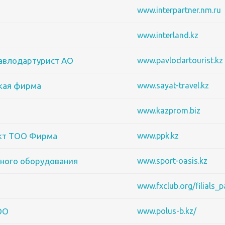
www.interpartner.nm.ru
www.interland.kz
Павлодартурист АО
www.pavlodartourist.kz
кая фирма
www.sayat-travel.kz
www.kazprom.biz
кт ТОО Фирма
www.ppk.kz
ивного оборудования
www.sport-oasis.kz
www.fxclub.org/filials_
ОО
www.polus-b.kz/