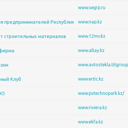
www.segrp.ru
ия предпринимателей Республики Казахстан ОО
www.nap.kz
ет строительных материалов
www.12mv.kz
рфирма
www.altay.kz
азин
www.avtostekla.titgroup
ный Клуб
www.ertic.kz
ОО
www.pvtechnopark.kz/
www.riviera.kz
www.ekfa.kz