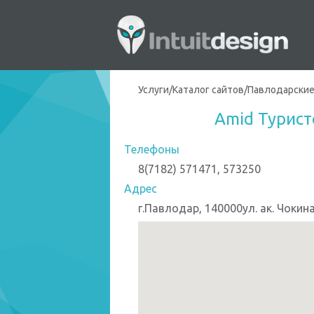
Услуги
/
Каталог сайтов
/
Павлодарские
Amid Турис
Телефоны
8(7182) 571471, 573250
Адрес
г.Павлодар, 140000ул. ак. Чокина