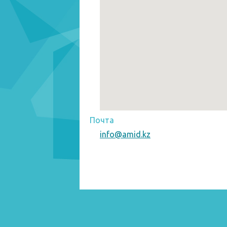
Почта
info@amid.kz