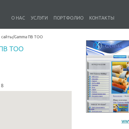
О НАС
УСЛУГИ
ПОРТФОЛИО
КОНТАКТЫ
 сайты
/
Gamma ПВ ТОО
ПВ ТОО
 8
ww