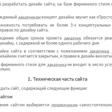
 разработать дизайн сайта, на базе фирменного стиля
ержденный
заказчиком
концепт дизайна звучит как «Просто
можность потребовать не более 3-х концептуальных
правок по дизайну сайта.
юдения общих сроков проекта
заказчик
обязуется реа
изайну, с задержкой не более одного рабочего дня.
зайна сайта в соответствии с пожеланиями
заказчика
,
дизайном считается закрытым, и правки в дизайн вноситьс
и фирменного стиля для
заказчика
не входит в число усл
ельно.
Техническая часть сайта
здать сайт, содержащий следующие функции:
сайтом
ления сайтом выбирается
подрядчиком
самостоятельно,