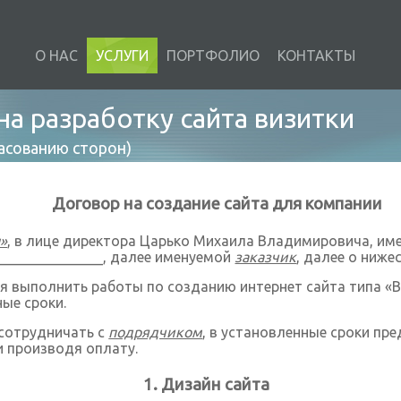
О НАС
УСЛУГИ
ПОРТФОЛИО
КОНТАКТЫ
на разработку сайта визитки
асованию сторон)
Договор на создание сайта для компании
»
, в лице директора Царько Михаила Владимировича, им
_______________, далее именуемой
заказчик
, далее о ниж
я выполнить работы по созданию интернет сайта типа «
ные сроки.
сотрудничать с
подрядчиком
, в установленные сроки п
и производя оплату.
Дизайн сайта