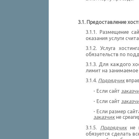
Предоставление хост
Размещение сай
оказания услуги счит
Услуга хостин
обязательств по подд
Для каждого хо
лимит на занимаемое 
Подрядчик
вправ
- Если сайт
заказч
- Если сайт
заказч
- Если размер сай
заказчик
не среаги
Подрядчик
не н
обязуется сделать вс