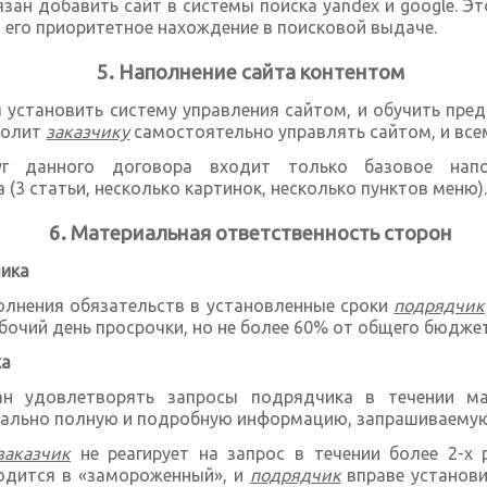
зан добавить сайт в системы поиска yandex и google. Эт
ет его приоритетное нахождение в поисковой выдаче.
Наполнение сайта контентом
 установить систему управления сайтом, и обучить пре
волит
заказчику
самостоятельно управлять сайтом, и все
уг данного договора входит только базовое напо
(3 статьи, несколько картинок, несколько пунктов меню)
Материальная ответственность сторон
чика
олнения обязательств в установленные сроки
подрядчик
бочий день просрочки, но не более 60% от общего бюджет
ка
н удовлетворять запросы подрядчика в течении ма
мально полную и подробную информацию, запрашиваем
заказчик
не реагирует на запрос в течении более 2-х 
одится в «замороженный», и
подрядчик
вправе установи