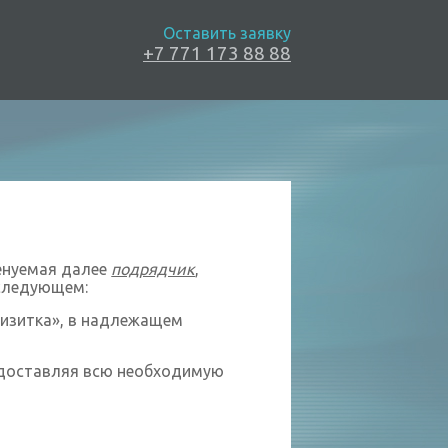
Оставить заявку
+7 771 173 88 88
енуемая далее
подрядчик
,
еследующем:
Визитка», в надлежащем
редоставляя всю необходимую