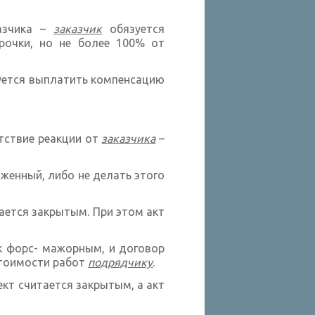
казчика –
заказчик
обязуется
очки, но не более 100% от
ется выплатить компенсацию
утствие реакции от
заказчика
–
женный, либо не делать этого
ается закрытым. При этом акт
к форс- мажорным, и договор
стоимости работ
подрядчику
.
оект считается закрытым, а акт