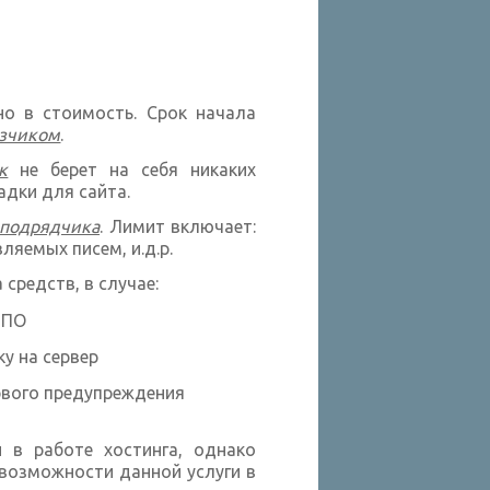
но в стоимость. Срок начала
азчиком
.
к
не берет на себя никаких
адки для сайта.
подрядчика
. Лимит включает:
ляемых писем, и.д.р.
средств, в случае:
 ПО
у на сервер
рвого предупреждения
 в работе хостинга, однако
евозможности данной услуги в