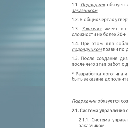
Подрядчик
обязуется
заказчиком
.
В общих чертах утв
Заказчик
имеет воз
сложности не более 20-и 
При этом для собл
подрядчиком
правки по д
После создания ди
после чего этап работ с 
* Разработка логотипа 
быть заказана дополнит
Подрядчик
обязуется со
Система управления 
Система управ
заказчиком.