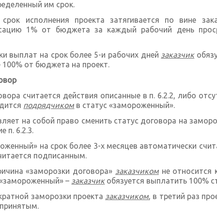
ределенный им срок.
 срок исполнения проекта затягивается по вине за
сацию 1% от бюджета за каждый рабочий день проср
ки выплат на срок более 5-и рабочих дней
заказчик
обязу
е 100% от бюджета на проект.
овор
вора считается действия описанные в п. 6.2.2, либо отс
одится
подрядчиком
в статус «замороженный».
ляет на собой право сменить статус договора на заморо
 п. 6.2.3.
оженный» на срок более 3-х месяцев автоматически счит
читается подписанным.
причина «заморозки договора»
заказчиком
не относится 
е «замороженный» –
заказчик
обязуется выплатить 100% 
кратной заморозки проекта
заказчиком
, в третий раз пр
 принятым.