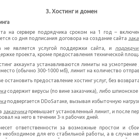
Хостинг и домен
инга
та на сервере подрядчика сроком на 1 год – включе
ается со дня подписания договора на создание сайта
зак
га не является услугой поддержки сайта, и
подрядчи
ержке проекта, кроме предоставления технической площ
стинг аккаунта устанавливаются лимиты на усмотрение
место (обычно 300-1000 мб), лимит на количество отправ
е остановить предоставление хостинг услуг, без возврата 
ика
содержит вирусы (по вине заказчика), либо шпионское
ика
подвергается DDoSатаке, вызывая избыточную нагрузк
та
заказчика
превышает установленный лимит, и после пе
ровал на него в течении 3-х рабочих дней.
есет ответственности за возможные простои и сбои
е необходимое для его стабильной работы, а в случае н