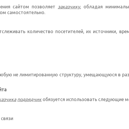
ления сайтом позволяет
заказчику
, обладая минималь
том самостоятельно.
тслеживать количество посетителей, их источники, вре
юбую не лимитированную структуру, умещающуюся в ра
йта
казчика
подрядчик
обязуется использовать следующие м
 связи