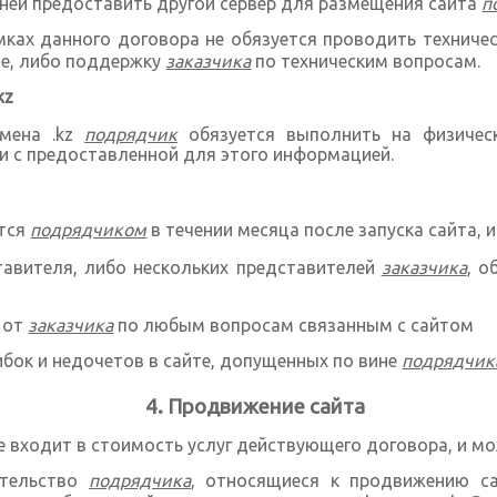
дней предоставить другой сервер для размещения сайта
п
ках данного договора не обязуется проводить техничес
ие, либо поддержку
заказчика
по техническим вопросам.
kz
омена .kz
подрядчик
обязуется выполнить на физичес
ии с предоставленной для этого информацией.
тся
подрядчиком
в течении месяца после запуска сайта, и
тавителя, либо нескольких представителей
заказчика
, о
 от
заказчика
по любым вопросам связанным с сайтом
бок и недочетов в сайте, допущенных по вине
подрядчик
Продвижение сайта
 входит в стоимость услуг действующего договора, и мо
ательство
подрядчика
, относящиеся к продвижению с