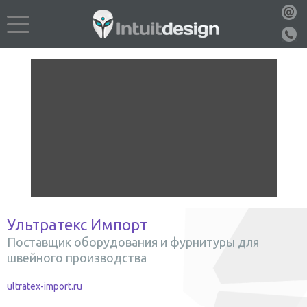
Ультратекс Импорт
Поставщик оборудования и фурнитуры для
швейного производства
ultratex-import.ru